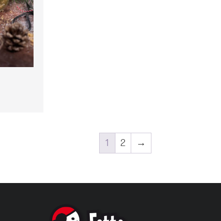
1
2
→