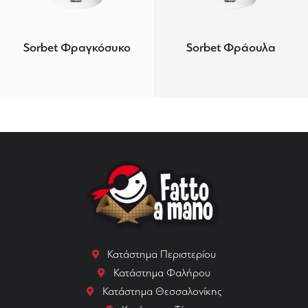
Sorbet Φραγκόσυκο
Sorbet Φράουλα
Κατάστημα Περιστερίου
Κατάστημα Φαλήρου
Κατάστημα Θεσσαλονίκης