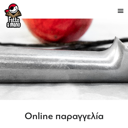
Online παραγγελία