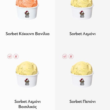
Sorbet Κόκκινη Βανίλια
Sorbet Λεμόνι
Sorbet Λεμόνι
Sorbet Πεπόνι
Βασιλικός