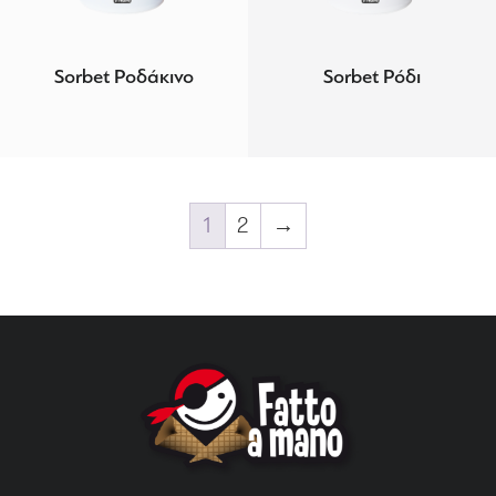
Sorbet Ροδάκινο
Sorbet Ρόδι
1
2
→