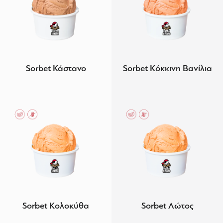
Sorbet Κάστανο
Sorbet Κόκκινη Βανίλια
Sorbet Κολοκύθα
Sorbet Λώτος