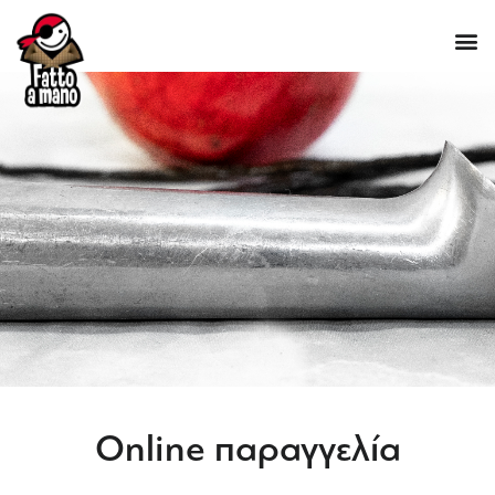
Online παραγγελία