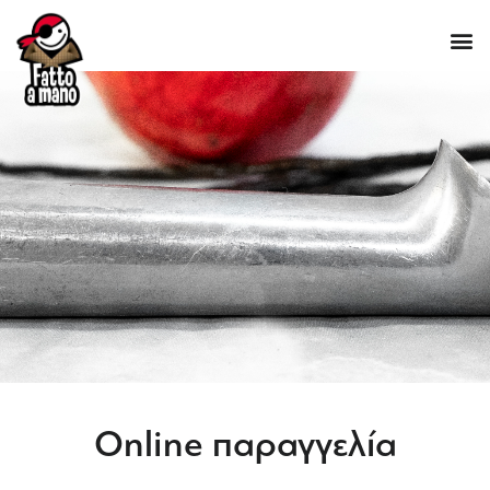
Online παραγγελία